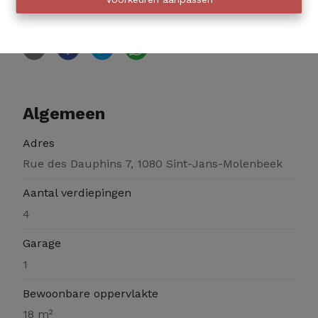
Delen
Algemeen
Adres
Rue des Dauphins 7, 1080 Sint-Jans-Molenbeek
Aantal verdiepingen
4
Garage
1
Bewoonbare oppervlakte
18 m²