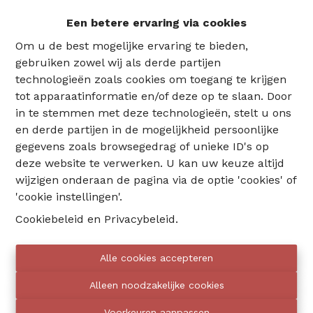
omgeving!!!
Een betere ervaring via cookies
AFMETINGEN :
Garage:
6,75 m x 2,61 m
Om u de best mogelijke ervaring te bieden,
Poort:
1,91 m x 2,25 m
gebruiken zowel wij als derde partijen
Kosten:
+/- 10 euro/maand (in afwachting van
technologieën zoals cookies om toegang te krijgen
bevestiging door de syndicus)
tot apparaatinformatie en/of deze op te slaan. Door
De documenten kunnen hieronder worden
in te stemmen met deze technologieën, stelt u ons
gedownload.
en derde partijen in de mogelijkheid persoonlijke
gegevens zoals browsegedrag of unieke ID's op
De door Eventimmo verstrekte informatie
deze website te verwerken. U kan uw keuze altijd
vormt geen volledige studie van de wettelijke of
wijzigen onderaan de pagina via de optie 'cookies' of
technische conformiteit van het pand.
'cookie instellingen'.
Eventimmo handelt met een
Cookiebeleid
en
Privacybeleid
.
middelenverbintenis, zonder resultaatsgarantie.
Elk ontvangen bod blijft onder voorbehoud van
Alle cookies accepteren
goedkeuring door de verkoper.
Alleen noodzakelijke cookies
Voorkeuren aanpassen