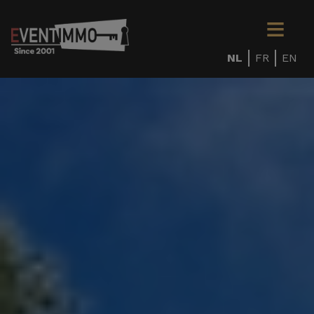
NL
FR
EN