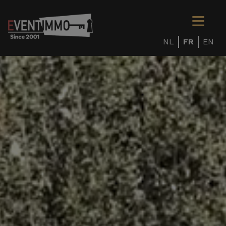
NL
FR
EN