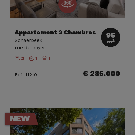
Appartement 2 Chambres
96
Schaerbeek
m²
rue du noyer
2
1
1
€ 285.000
Ref
:
11210
NEW