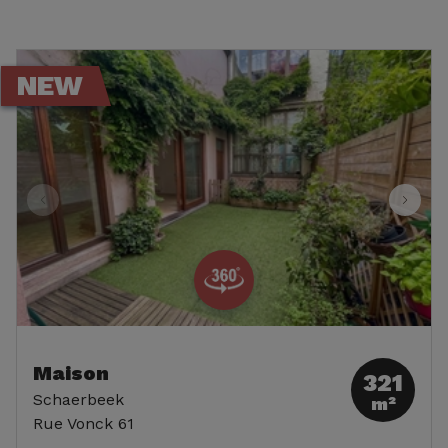
NEW
Maison
321
Schaerbeek
m²
Rue Vonck 61