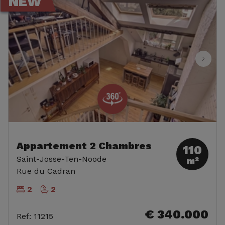
NEW
Appartement 2 Chambres
110
Saint-Josse-Ten-Noode
m²
Rue du Cadran
2
2
€ 340.000
Ref
:
11215