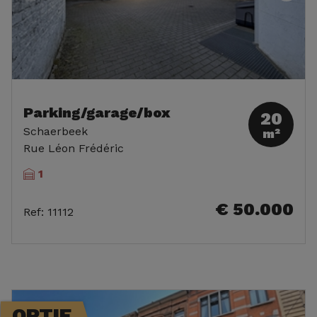
Parking/garage/box
20
Schaerbeek
m²
Rue Léon Frédéric
1
€ 50.000
Ref
:
11112
OPTIE