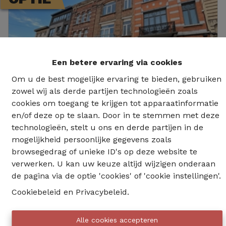
Een betere ervaring via cookies
Om u de best mogelijke ervaring te bieden, gebruiken
zowel wij als derde partijen technologieën zoals
cookies om toegang te krijgen tot apparaatinformatie
en/of deze op te slaan. Door in te stemmen met deze
technologieën, stelt u ons en derde partijen in de
mogelijkheid persoonlijke gegevens zoals
2 Slaapkamers Appartement
122
browsegedrag of unieke ID's op deze website te
Schaerbeek
m²
verwerken. U kan uw keuze altijd wijzigen onderaan
Rue de l'Est
de pagina via de optie 'cookies' of 'cookie instellingen'.
2
2
2
Cookiebeleid
en
Privacybeleid
.
€ 325.000
Ref
:
10762
Alle cookies accepteren