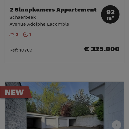
2 Slaapkamers Appartement
93
Schaerbeek
m²
Avenue Adolphe Lacomblé
2
1
€ 325.000
Ref
:
10789
NEW