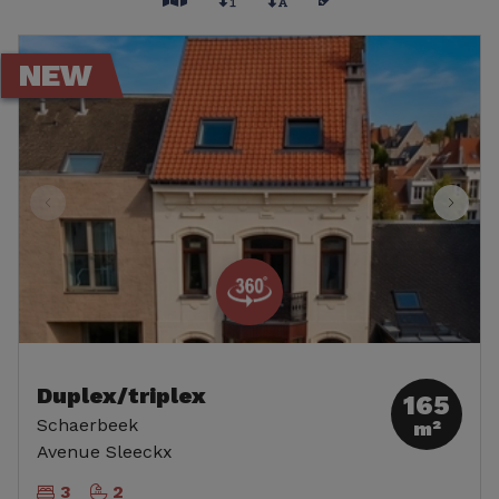
NEW
Duplex/triplex
165
Schaerbeek
m²
Avenue Sleeckx
3
2