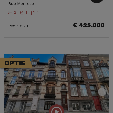
Rue Monrose
3
1
1
€ 425.000
Ref
:
10373
OPTIE