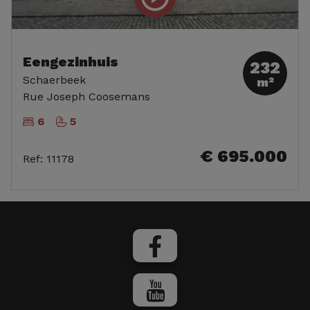
Eengezinhuis
232
Schaerbeek
m²
Rue Joseph Coosemans
6
5
€ 695.000
Ref
:
11178