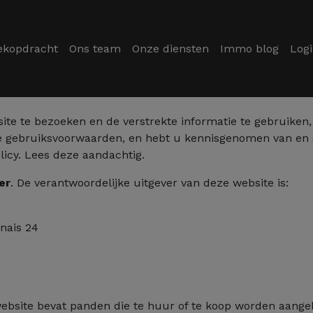
ekopdracht
Ons team
Onze diensten
Immo blog
Log
ite te bezoeken en de verstrekte informatie te gebruiken
e gebruiksvoorwaarden, en hebt u kennisgenomen van en s
icy. Lees deze aandachtig.
er
. De verantwoordelijke uitgever van deze website is:
nais 24
bsite bevat panden die te huur of te koop worden aangeb