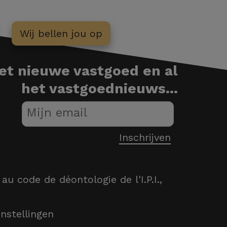
Wij bellen jou op
het nieuwe vastgoed en al
het vastgoednieuws...
 code de déontologie de l'I.P.I.,
instellingen