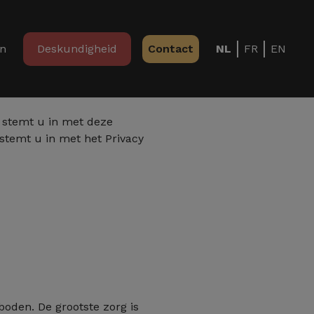
in
Deskundigheid
Contact
NL
FR
EN
, stemt u in met deze
temt u in met het Privacy
oden. De grootste zorg is