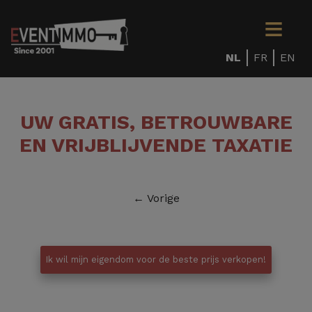
NL
FR
EN
UW GRATIS, BETROUWBARE
EN VRIJBLIJVENDE TAXATIE
← Vorige
Ik wil mijn eigendom voor de beste prijs verkopen!