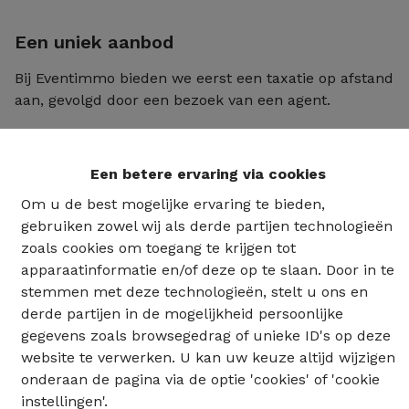
Een uniek aanbod
Bij Eventimmo bieden we eerst een taxatie op afstand
aan, gevolgd door een bezoek van een agent.
Snelheid
Nauwkeurigheid
Een betere ervaring via cookies
Begeleiding
Om u de best mogelijke ervaring te bieden,
Dit is
de snelste
manier om informatie te krijgen
gebruiken zowel wij als derde partijen technologieën
over de algemene waarde van uw eigendom.
zoals cookies om toegang te krijgen tot
apparaatinformatie en/of deze op te slaan. Door in te
Door vanaf deze eerste stap
begeleid te worden
stemmen met deze technologieën, stelt u ons en
door een ervaren agent, zorgt u ervoor dat u de juiste
derde partijen in de mogelijkheid persoonlijke
informatie verstrekt.
gegevens zoals browsegedrag of unieke ID's op deze
U bent
optimaal voorbereid
op het bezoek van de
website te verwerken. U kan uw keuze altijd wijzigen
agent, de laatste stap in de taxatie van uw eigendom.
onderaan de pagina via de optie 'cookies' of 'cookie
instellingen'.