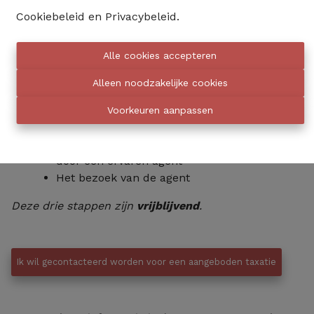
Cookiebeleid
en
Privacybeleid
.
Ik reserveer mijn gratis taxatie op afstand
Alle cookies accepteren
Alleen noodzakelijke cookies
3 belangrijke stappen:
Voorkeuren aanpassen
Contact opnemen via het online formulier
Eerste snelle en gratis taxatie op afstand
door een ervaren agent
Het bezoek van de agent
Deze drie stappen zijn
vrijblijvend
.
Ik wil gecontacteerd worden voor een aangeboden taxatie