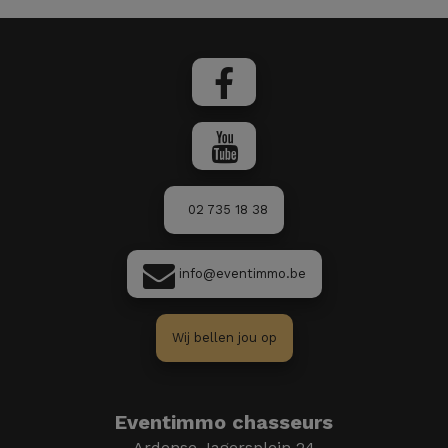
02 735 18 38
info@eventimmo.be
Wij bellen jou op
Eventimmo chasseurs
Ardense Jagersplein 24