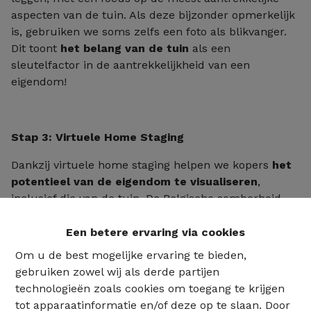
aspecten van de tuin. Als deze bijzonder opmerkelijk
is, gebruiken we soms zelfs een foto als blikvanger.
Dit toont
het belang van de tuin
als een
sleutelfactor in de aantrekkelijkheid van een
eigendom!
Stap 3: Virtuele Home Staging
Dankzij virtuele home staging helpen we kopers
het
potentieel van de eigendom te visualiseren
,
inclusief die van de tuin. De Belgische somberheid
verandert in blauwe luchten, we voegen stijlvol
tuinmeubilair toe, een weelderig groen gazon,
Een betere ervaring via cookies
kleurrijke bloemen en zelfs kinderspeelgoed. Deze
Om u de best mogelijke ervaring te bieden,
techniek helpt om interesse en emotie bij potentiële
gebruiken zowel wij als derde partijen
kopers op te wekken.
technologieën zoals cookies om toegang te krijgen
tot apparaatinformatie en/of deze op te slaan. Door