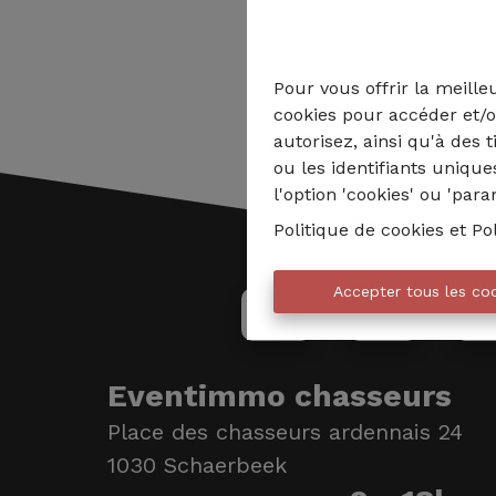
Pour vous offrir la meille
cookies pour accéder et/o
autorisez, ainsi qu'à des 
ou les identifiants uniqu
l'option 'cookies' ou 'par
Politique de cookies
et
Po
Accepter tous les co
Eventimmo chasseurs
Place des chasseurs ardennais 24
1030 Schaerbeek