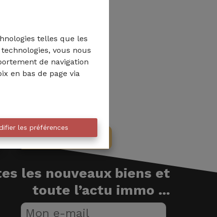
hnologies telles que les
s technologies, vous nous
mportement de navigation
oix en bas de page via
ifier les préférences
On vous rappelle
es les nouveaux biens et
toute l’actu immo ...