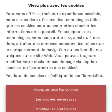
des inexactitudes ne peuvent être exclues. Cette
Vivez plus avec les cookies
information ne vous donne dès lors aucun droit
Pour vous offrir la meilleure expérience possible,
contre nous ou contre les propriétaires. En outre,
nous et des tiers utilisons des technologies telles
nous rejetons toute responsabilité pour toute
que les cookies pour accéder et/ou stocker les
décision que vous aurez basée (en partie) sur ces
informations de l'appareil. En acceptant ces
informations.
technologies, vous nous autorisez, ainsi qu'à des
Ce site Web peut contenir des liens renvoyant à
tiers, à traiter des données personnelles telles que
d'autres sites Web. Le contenu de ces pages peut
le comportement de navigation ou les identifiants
être commercial ou informatif et n’engage
uniques sur ce site Web. Vous pouvez toujours
aucunement notre responsabilité. Nous n'avons
modifier votre choix en bas de page via l'option
également aucune influence sur les plateformes de
'cookies' ou 'paramètres des cookies'.
médias sociaux et autres services tiers qui sont
Politique de cookies
et
Politique de confidentialité
.
utilisés sur notre site web et n’en sommes donc pas
responsables.
Accepter tous les cookies
Propriété intellectuelle.
Les droits de propriété
Les cookies nécessaires
intellectuelle tels que régis par la loi applicable en la
matière s'appliquent au contenu de ce site Web. Le
Modifier les préférences