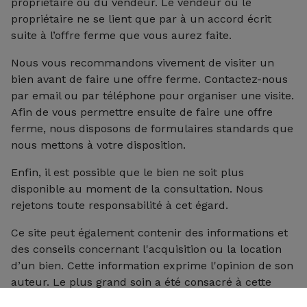
propriétaire ou du vendeur. Le vendeur ou le
propriétaire ne se lient que par à un accord écrit
suite à l’offre ferme que vous aurez faite.
Nous vous recommandons vivement de visiter un
bien avant de faire une offre ferme. Contactez-nous
par email ou par téléphone pour organiser une visite.
Afin de vous permettre ensuite de faire une offre
ferme, nous disposons de formulaires standards que
nous mettons à votre disposition.
Enfin, il est possible que le bien ne soit plus
disponible au moment de la consultation. Nous
rejetons toute responsabilité à cet égard.
Ce site peut également contenir des informations et
des conseils concernant l'acquisition ou la location
d’un bien. Cette information exprime l'opinion de son
auteur. Le plus grand soin a été consacré à cette
information; néanmoins, des erreurs factuelles ou