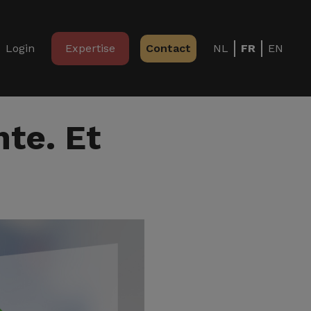
Login
Expertise
Contact
NL
FR
EN
nte. Et