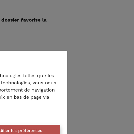
 dossier favorise la
es à l'appui. Conformément
hnologies telles que les
nt de vérifier l'absence de
s technologies, vous nous
mportement de navigation
oix en bas de page via
s.
strations concernées.
ifier les préférences