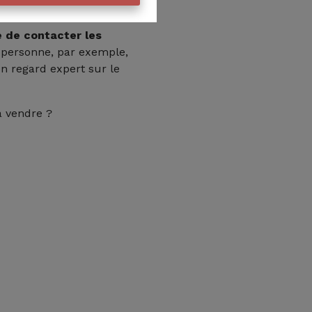
 de contacter les
e personne, par exemple,
n regard expert sur le
 à vendre ?