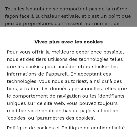
Tous les isolants ne se comportent pas de la même
façon face à la chaleur estivale, et c'est un point que
peu de propriétaires connaissent au moment de
choisir leurs matériaux de rénovation. La clé, c'est ce
que les spécialistes appellent le déphasage
Vivez plus avec les cookies
thermique : la capacité d'un matériau à ralentir la
Pour vous offrir la meilleure expérience possible,
progression de la chaleur à travers la paroi. Un
nous et des tiers utilisons des technologies telles
isolant synthétique classique de type PUR ou PIR,
que les cookies pour accéder et/ou stocker les
très performant contre le froid et souvent moins
informations de l'appareil. En acceptant ces
coûteux, laisse entrer la chaleur estivale
technologies, vous nous autorisez, ainsi qu'à des
relativement vite. Les isolants biosourcés la freinent
tiers, à traiter des données personnelles telles que
bien mieux grâce à leur densité : laine de bois, liège
le comportement de navigation ou les identifiants
en panneaux ou en vrac, ouate de cellulose, chanvre,
uniques sur ce site Web. Vous pouvez toujours
lin. Une toiture isolée en sarking avec de la laine de
modifier votre choix en bas de page via l'option
bois restera nettement plus fraîche en été qu'une
'cookies' ou 'paramètres des cookies'.
toiture isolée en PUR, à épaisseur comparable. Le
surcoût est réel, mais pour un bien destiné à la
Politique de cookies
et
Politique de confidentialité
.
vente ou à la location, ce choix se traduit