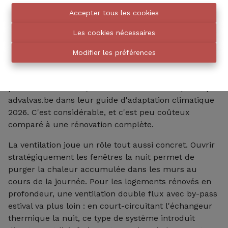
directement en confort mesurable et en argument
Accepter tous les cookies
de valorisation.
Les cookies nécessaires
Les protections solaires extérieures constituent la
deuxième ligne de défense : stores, brise-soleil,
Modifier les préférences
volets. Une protection correctement positionnée peut
réduire la température intérieure de 4 à 7°C en
période de canicule, selon les données compilées par
advalvas.be dans leur guide d'adaptation climatique
2026. C'est considérable, et c'est peu coûteux
comparé à une rénovation complète.
La ventilation joue un rôle tout aussi concret. Ouvrir
stratégiquement les fenêtres la nuit permet de
purger la chaleur accumulée dans les murs au
cours de la journée. Pour les logements rénovés en
profondeur, une ventilation double flux avec by-pass
estival va plus loin : en court-circuitant l'échangeur
thermique la nuit, ce type de système introduit