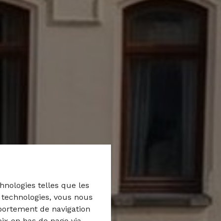
hnologies telles que les
s technologies, vous nous
mportement de navigation
oix en bas de page via