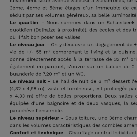
Idéalement situé avenue Sleeckx à Schaerbeek, ce 
3ème, 4ème et 5ème étages d'un immeuble de carac
séduit par ses volumes généreux, sa belle luminosité e
Le quartier -
Nous sommes dans un Schaerbeek ré
quotidien (Delhaize à proximité), des écoles et des 
où il fait bon poser ses valises.
Le niveau jour -
On y découvre un dégagement de +/
vie de +/- 55 m² comprenant le living et la cuisine
donne directement accès à la terrasse de 32 m² ori
également en parquet, s'ouvre sur un balcon de 2 
buanderie de 7,20 m² et un WC.
Le niveau nuit -
Le hall de nuit de 6 m² dessert l
(4,32 x 4,98 m), vaste et lumineuse, est prolongée p
x 4,33 m) offre de belles proportions. Deux salles
équipée d'une baignoire et de deux vasques, la 
parachève l'ensemble.
Le niveau supérieur -
Sous toiture, une 3ème cham
dans les volumes caractéristiques des combles amén
Confort et technique -
Chauffage central individue