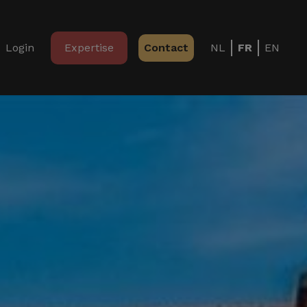
Login
Expertise
Contact
NL
FR
EN