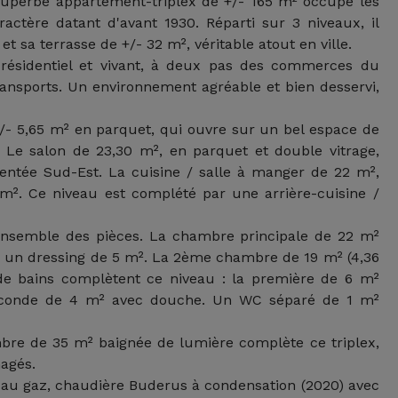
superbe appartement-triplex de +/- 165 m² occupe les
tère datant d'avant 1930. Réparti sur 3 niveaux, il
t sa terrasse de +/- 32 m², véritable atout en ville.
sidentiel et vivant, à deux pas des commerces du
transports. Un environnement agréable et bien desservi,
- 5,65 m² en parquet, qui ouvre sur un bel espace de
. Le salon de 23,30 m², en parquet et double vitrage,
entée Sud-Est. La cuisine / salle à manger de 22 m²,
m². Ce niveau est complété par une arrière-cuisine /
'ensemble des pièces. La chambre principale de 22 m²
ar un dressing de 5 m². La 2ème chambre de 19 m² (4,36
 de bains complètent ce niveau : la première de 6 m²
seconde de 4 m² avec douche. Un WC séparé de 1 m²
bre de 35 m² baignée de lumière complète ce triplex,
agés.
l au gaz, chaudière Buderus à condensation (2020) avec