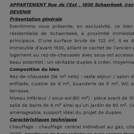
APPARTEMENT Rue de l'Est , 1030 Schaerbeek (re
DEVENIR
Présentation générale
Eventimmo vous présente, en exclusivité, ce bie
résidentielle de Schaerbeek, à proximité imméd
principaux. D'une surface brute de 122 m², il se 
immeuble d'avant 1930, alliant le cachet de l'ancie
logement au rez-de-chaussée avec sous-sol accessoir
beau potentiel : un véritable duplex à créer, moyenn
Composition du bien
Rez-de-chaussée (56 m² nets) : vaste séjour / salon 
enfilade, cuisine de 6 m², buanderie de 5 m², WC s
terrasse.
Niveau inférieur / sous-sol (60 m²) : pièce avant de 
salle de bains de 6 m² ainsi qu'un jardin de 60 m². 
aménageable, support idéal du projet de duplex.
Caractéristiques techniques
Chauffage : chauffage central individuel au gaz, c
2010), émetteurs de type radiateurs avec vannes the