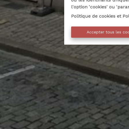
l'option 'cookies' ou 'par
Politique de cookies
et
Po
Accepter tous les co