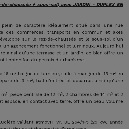
z-de-chaussée + sous-sol) avec JARDIN - DUPLEX EN
n plein de caractère idéalement situé dans une rue
iate des commerces, transports en commun et axes
développe sur le rez-de-chaussée et le sous-sol d'un
n à un agencement fonctionnel et lumineux. Aujourd'hui
e ainsi qu'une terrasse et un jardin, ce bien offre un
ant l'obtention du permis d'urbanisme.
de 16 m² baigné de lumière, salle à manger de 15 m² en
éparé de 3 m², hall d'entrée et débarras ainsi qu'une
15 m², pièce centrale de 12 m², 2 chambres de 14 m² et 2
Cet espace, en contact avec terre, offre un beau volume
haudière Vaillant atmoVIT VK BE 254/1-5 (25 kW, année
rmostatiques et thermostat d'ambiance.