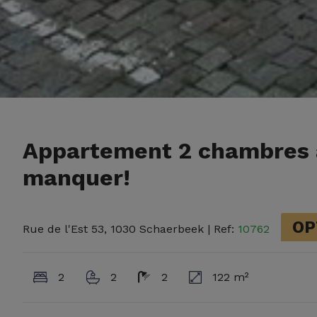
Appartement 2 chambres a
manquer!
OP
Rue de l'Est 53, 1030 Schaerbeek
| Ref:
10762
2
2
2
122 m²