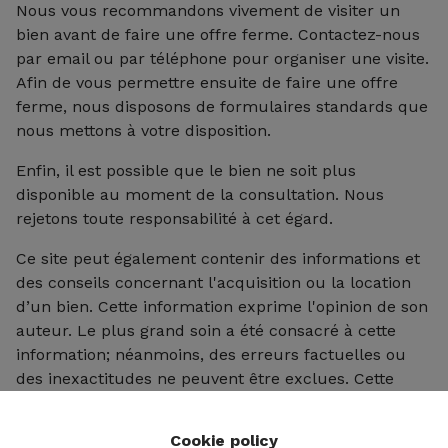
Nous vous recommandons vivement de visiter un
bien avant de faire une offre ferme. Contactez-nous
par email ou par téléphone pour organiser une visite.
Afin de vous permettre ensuite de faire une offre
ferme, nous disposons de formulaires standards que
nous mettons à votre disposition.
Enfin, il est possible que le bien ne soit plus
disponible au moment de la consultation. Nous
rejetons toute responsabilité à cet égard.
Ce site peut également contenir des informations et
des conseils concernant l'acquisition ou la location
d’un bien. Cette information exprime l'opinion de son
auteur. Le plus grand soin a été consacré à cette
information; néanmoins, des erreurs factuelles ou
des inexactitudes ne peuvent être exclues. Cette
information ne vous donne dès lors aucun droit
contre nous ou contre les propriétaires. En outre,
Cookie policy