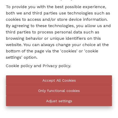
nous rejetons toute responsabilité pour toute
To provide you with the best possible experience,
décision que vous aurez basée (en partie) sur ces
both we and third parties use technologies such as
informations.
cookies to access and/or store device information.
Ce site Web peut contenir des liens renvoyant à
By agreeing to these technologies, you allow us and
d'autres sites Web. Le contenu de ces pages peut
third parties to process personal data such as
être commercial ou informatif et n’engage
browsing behavior or unique identifiers on this
aucunement notre responsabilité. Nous n'avons
website. You can always change your choice at the
également aucune influence sur les plateformes de
bottom of the page via the 'cookies' or 'cookie
médias sociaux et autres services tiers qui sont
settings' option.
utilisés sur notre site web et n’en sommes donc pas
Cookie policy
and
Privacy policy
.
responsables.
Propriété intellectuelle.
Les droits de propriété
Accept All Cookies
intellectuelle tels que régis par la loi applicable en la
Only functional cookies
matière s'appliquent au contenu de ce site Web. Le
contenu de ce site est notamment protégé par le
Adjust settings
droit d'auteur. Il est dès lors interdit de copier ou
d’utiliser textes, images, matériel photographique,
matériel vidéo et autres sans l'autorisation écrite de