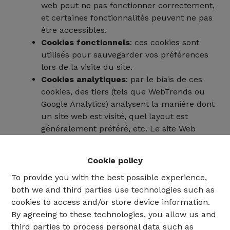
web peut ne pas fonctionner correctement,
et certaines fonctionnalités peuvent ne pas
être accessibles.
Cookies fonctionnels
: ces cookies sont
utilisés pour sauvegarder vos préférences
lors de la visite du site.
Cookies analytiques
: par le biais de ces
cookies, des tiers (tels que WebTrends ou
Google Analytics) analysent la manière dont
un site web est visité, quel layout est
généralement préféré, etc. Le site Web
utilise ces données pour optimiser son site
web envers ses utilisateurs.
Cookie policy
Cookies pour le marketing
: ces cookies
To provide you with the best possible experience,
sont utilisés par des tiers (tels que
both we and third parties use technologies such as
DoubleClick ou Google Ads) dans le cadre
cookies to access and/or store device information.
de campagnes marketing, afin de
By agreeing to these technologies, you allow us and
promouvoir certains sites Web visités ou des
third parties to process personal data such as
produits consultés lors de la visite d'autres