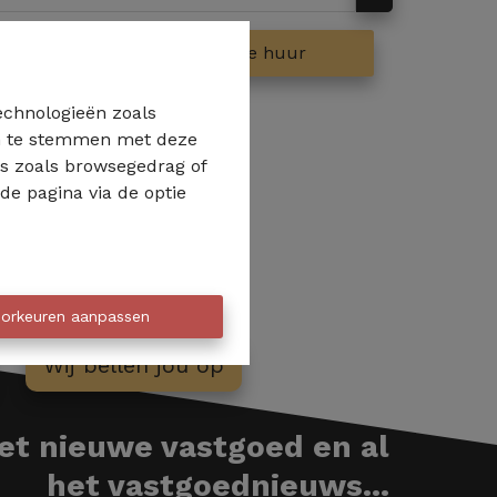
op
Te huur
technologieën zoals
 in te stemmen met deze
ns zoals browsegedrag of
de pagina via de optie
orkeuren aanpassen
Wij bellen jou op
het nieuwe vastgoed en al
het vastgoednieuws...