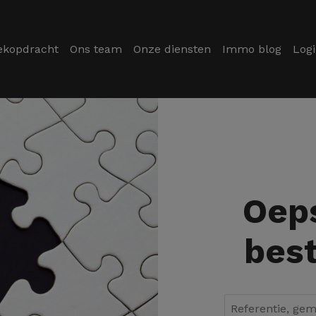
ekopdracht
Ons team
Onze diensten
Immo blog
Log
Oeps
best