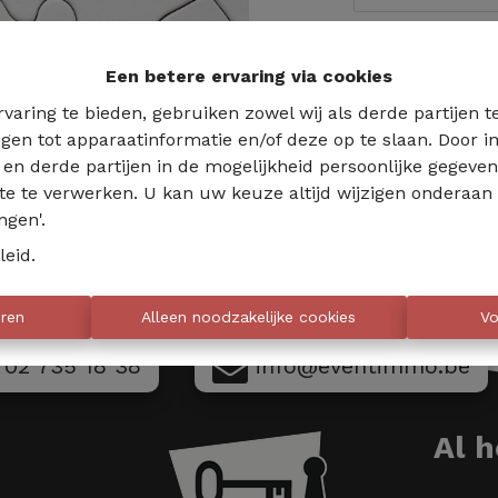
Te ko
Een betere ervaring via cookies
varing te bieden, gebruiken zowel wij als derde partijen 
jgen tot apparaatinformatie en/of deze op te slaan. Door
s en derde partijen in de mogelijkheid persoonlijke gegeve
te te verwerken. U kan uw keuze altijd wijzigen onderaan 
ngen'.
leid
.
eren
Alleen noodzakelijke cookies
Vo
02 735 18 38
info@eventimmo.be
Al 