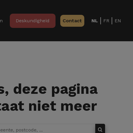
in
Deskundigheid
Contact
NL
FR
EN
, deze pagina
aat niet meer