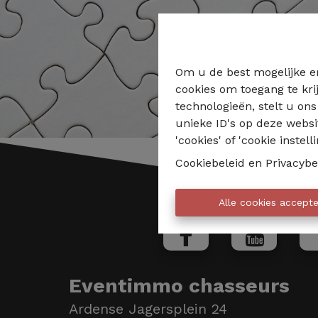
Om u de best mogelijke er
cookies om toegang te kri
technologieën, stelt u on
unieke ID's op deze websi
'cookies' of 'cookie instelli
Cookiebeleid
en
Privacybe
Alle cookies accept
Eventimmo chasseurs
Ardense Jagersplein 24