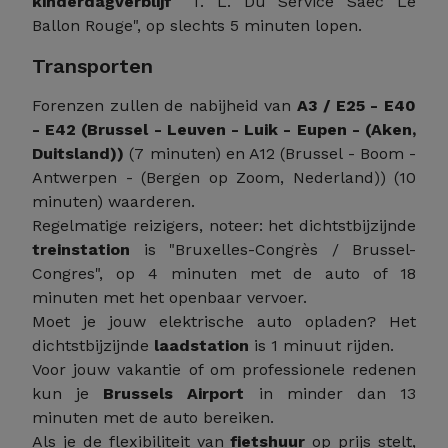
kinderdagverblijf
"T. L. Du Service Saec Le
Ballon Rouge", op slechts 5 minuten lopen.
Transporten
Forenzen zullen de nabijheid van
A3 / E25 - E40
- E42 (Brussel - Leuven - Luik - Eupen - (Aken,
Duitsland))
(7 minuten) en A12 (Brussel - Boom -
Antwerpen - (Bergen op Zoom, Nederland)) (10
minuten) waarderen.
Regelmatige reizigers, noteer: het dichtstbijzijnde
treinstation
is "Bruxelles-Congrès / Brussel-
Congres", op 4 minuten met de auto of 18
minuten met het openbaar vervoer.
Moet je jouw elektrische auto opladen? Het
dichtstbijzijnde
laadstation
is 1 minuut rijden.
Voor jouw vakantie of om professionele redenen
kun je
Brussels Airport
in minder dan 13
minuten met de auto bereiken.
Als je de flexibiliteit van
fietshuur
op prijs stelt,