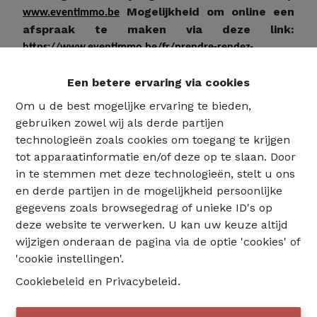
Mogelijkheid om online een
www.eventimmo.be
afspraak te maken via deze link:
https://www.eventimmo.be/fr/prendre-rendez-
vous/11182
Een betere ervaring via cookies
BESCHRIJVING:
Om u de best mogelijke ervaring te bieden,
Bouwjaar: 1966
gebruiken zowel wij als derde partijen
Verdieping: 2de verdieping links van 8
technologieën zoals cookies om toegang te krijgen
verdiepingen
tot apparaatinformatie en/of deze op te slaan. Door
Aantal wooneenheden in het gebouw: 15
in te stemmen met deze technologieën, stelt u ons
appartementen
en derde partijen in de mogelijkheid persoonlijke
Niet-geïndexeerd kadastraal inkomen: 1.551/jaar
gegevens zoals browsegedrag of unieke ID's op
Onroerende voorheffing: Niet meegedeeld
deze website te verwerken. U kan uw keuze altijd
Bewoonbare oppervlakte: 121 m² (volgens EPC)
wijzigen onderaan de pagina via de optie 'cookies' of
Algemene staat: Op te frissen naar de huidige
'cookie instellingen'.
smaak
Cookiebeleid
en
Privacybeleid
.
Beschikbaarheid: Bij het verlijden van de akte
Lasten (63/1033):
426,91/maand