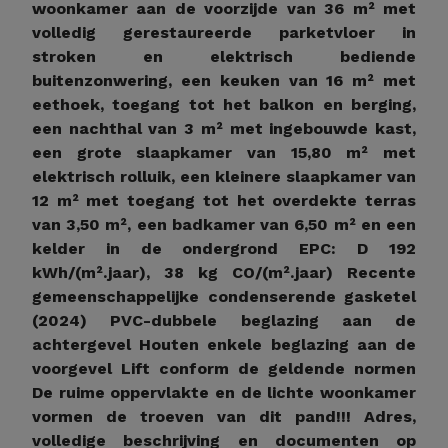
woonkamer aan de voorzijde van 36 m² met
volledig gerestaureerde parketvloer in
stroken en elektrisch bediende
buitenzonwering, een keuken van 16 m² met
eethoek, toegang tot het balkon en berging,
een nachthal van 3 m² met ingebouwde kast,
een grote slaapkamer van 15,80 m² met
elektrisch rolluik, een kleinere slaapkamer van
12 m² met toegang tot het overdekte terras
van 3,50 m², een badkamer van 6,50 m² en een
kelder in de ondergrond EPC: D 192
kWh/(m².jaar), 38 kg CO/(m².jaar) Recente
gemeenschappelijke condenserende gasketel
(2024) PVC-dubbele beglazing aan de
achtergevel Houten enkele beglazing aan de
voorgevel Lift conform de geldende normen
De ruime oppervlakte en de lichte woonkamer
vormen de troeven van dit pand!!! Adres,
volledige beschrijving en documenten op