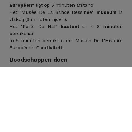
Européen"
ligt op 5 minuten afstand.
Het "Musée De La Bande Dessinée"
museum
is
vlakbij (6 minuten rijden).
Het "Porte De Hal"
kasteel
is in 8 minuten
bereikbaar.
In 5 minuten bereikt u de "Maison De L'Histoire
Européenne"
activiteit
.
Boodschappen doen
Wat
boodschappen
betreft bent u goed voorzien
met meerdere opties in de buurt:
Lidl
Schaarbeek
(5 minuten lopen of 1 minuut
rijden),
Aldi Schaerbeek
(7 minuten lopen of 2
minuten rijden),
Carrefour Express Bremer
(7
minuten lopen of 2 minuten rijden).
Een praktische locatie die bereikbaarheid en
dagelijkse gemakken combineert.