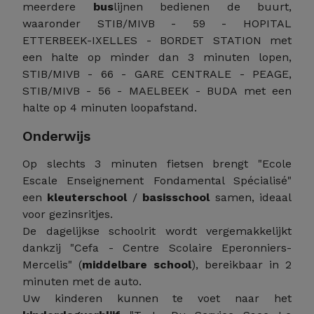
meerdere
bus
lijnen bedienen de buurt,
waaronder STIB/MIVB - 59 - HOPITAL
ETTERBEEK-IXELLES - BORDET STATION met
een halte op minder dan 3 minuten lopen,
STIB/MIVB - 66 - GARE CENTRALE - PEAGE,
STIB/MIVB - 56 - MAELBEEK - BUDA met een
halte op 4 minuten loopafstand.
Onderwijs
Op slechts 3 minuten fietsen brengt "Ecole
Escale Enseignement Fondamental Spécialisé"
een
kleuterschool
/
basisschool
samen, ideaal
voor gezinsritjes.
De dagelijkse schoolrit wordt vergemakkelijkt
dankzij "Cefa - Centre Scolaire Eperonniers-
Mercelis" (
middelbare school
), bereikbaar in 2
minuten met de auto.
Uw kinderen kunnen te voet naar het