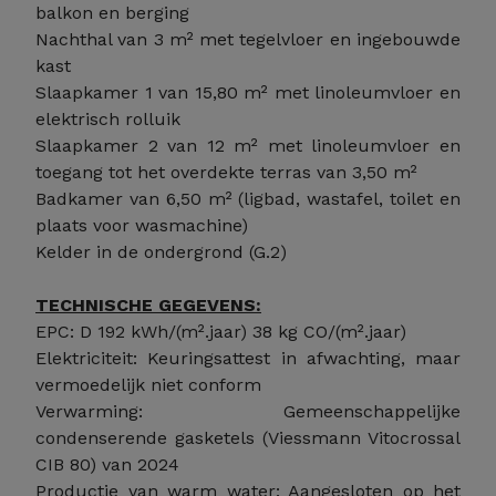
balkon en berging
Nachthal van 3 m² met tegelvloer en ingebouwde
kast
Slaapkamer 1 van 15,80 m² met linoleumvloer en
elektrisch rolluik
Slaapkamer 2 van 12 m² met linoleumvloer en
toegang tot het overdekte terras van 3,50 m²
Badkamer van 6,50 m² (ligbad, wastafel, toilet en
plaats voor wasmachine)
Kelder in de ondergrond (G.2)
TECHNISCHE GEGEVENS:
EPC: D 192 kWh/(m².jaar) 38 kg CO/(m².jaar)
Elektriciteit: Keuringsattest in afwachting, maar
vermoedelijk niet conform
Verwarming: Gemeenschappelijke
condenserende gasketels (Viessmann Vitocrossal
CIB 80) van 2024
Productie van warm water: Aangesloten op het