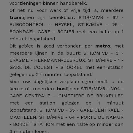
voorzieningen binnen handbereik.
Of het nu voor werk of vrije tijd is, meerdere
tram
lijnen zijn bereikbaar: STIB/MIVB - 62 -
EUROCONTROL - HEYSEL, STIB/MIVB - 25 -
BOONDAEL GARE - ROGIER met een halte op 1
minuut loopafstand.
Dit gebied is goed verbonden per
metro
, met
meerdere lijnen in de buurt: STIB/MIVB - 5 -
ERASME - HERRMANN-DEBROUX, STIB/MIVB - 1 -
GARE DE L'OUEST - STOCKEL met een station
gelegen op 27 minuten loopafstand.
Voor uw dagelijkse verplaatsingen heeft u de
keuze uit meerdere
bus
lijnen: STIB/MIVB - N04 -
GARE CENTRALE - CIMETIERE DE BRUXELLES
met een station gelegen op 1 minuut
loopafstand, STIB/MIVB - 65 - GARE CENTRALE -
MACHELEN, STIB/MIVB - 64 - PORTE DE NAMUR
- BORDET STATION met een halte op minder dan
3 minuten lopen.