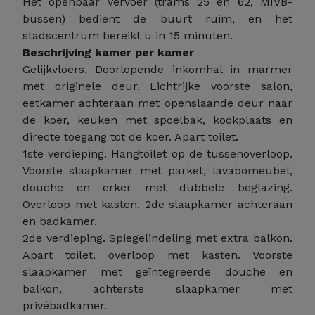
Het openbaar vervoer (trams 25 en 62, MIVB-
bussen) bedient de buurt ruim, en het
stadscentrum bereikt u in 15 minuten.
Beschrijving kamer per kamer
Gelijkvloers. Doorlopende inkomhal in marmer
met originele deur. Lichtrijke voorste salon,
eetkamer achteraan met openslaande deur naar
de koer, keuken met spoelbak, kookplaats en
directe toegang tot de koer. Apart toilet.
1ste verdieping. Hangtoilet op de tussenoverloop.
Voorste slaapkamer met parket, lavabomeubel,
douche en erker met dubbele beglazing.
Overloop met kasten. 2de slaapkamer achteraan
en badkamer.
2de verdieping. Spiegelindeling met extra balkon.
Apart toilet, overloop met kasten. Voorste
slaapkamer met geïntegreerde douche en
balkon, achterste slaapkamer met
privébadkamer.