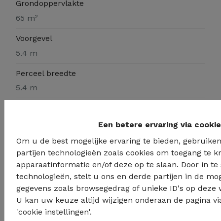
Grondoppervlakte
65 m²
Voorgevel
5.4 m
Perceel breedte
5.4 m
Beschikbaarheid
Een betere ervaring via cooki
Bij akte
Om u de best mogelijke ervaring te bieden, gebruiken
partijen technologieën zoals cookies om toegang te kr
apparaatinformatie en/of deze op te slaan. Door in 
technologieën, stelt u ons en derde partijen in de mog
Documenten
gegevens zoals browsegedrag of unieke ID's op deze 
U kan uw keuze altijd wijzigen onderaan de pagina via 
all_floors_64_rue_emile_wittmann_schaerbee
'cookie instellingen'.
k_with_dim.pdf