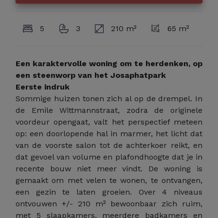
5
3
210 m²
65 m²
Een karaktervolle woning om te herdenken, op
een steenworp van het Josaphatpark
Eerste indruk
Sommige huizen tonen zich al op de drempel. In
de Emile Wittmannstraat, zodra de originele
voordeur opengaat, valt het perspectief meteen
op: een doorlopende hal in marmer, het licht dat
van de voorste salon tot de achterkoer reikt, en
dat gevoel van volume en plafondhoogte dat je in
recente bouw niet meer vindt. De woning is
gemaakt om met velen te wonen, te ontvangen,
een gezin te laten groeien. Over 4 niveaus
ontvouwen +/- 210 m² bewoonbaar zich ruim,
met 5 slaapkamers, meerdere badkamers en