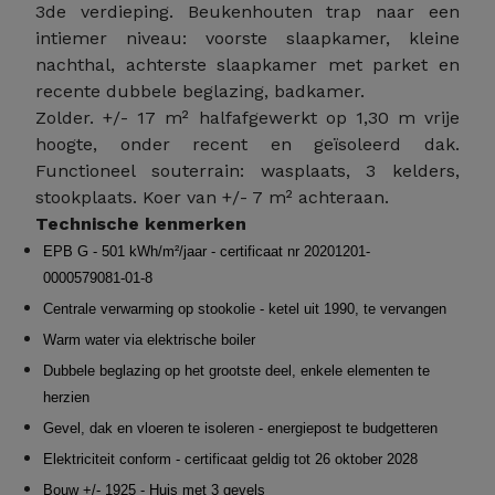
3de verdieping. Beukenhouten trap naar een
intiemer niveau: voorste slaapkamer, kleine
nachthal, achterste slaapkamer met parket en
recente dubbele beglazing, badkamer.
Zolder. +/- 17 m² halfafgewerkt op 1,30 m vrije
hoogte, onder recent en geïsoleerd dak.
Functioneel souterrain: wasplaats, 3 kelders,
stookplaats. Koer van +/- 7 m² achteraan.
Technische kenmerken
EPB G - 501 kWh/m²/jaar - certificaat nr 20201201-
0000579081-01-8
Centrale verwarming op stookolie - ketel uit 1990, te vervangen
Warm water via elektrische boiler
Dubbele beglazing op het grootste deel, enkele elementen te
herzien
Gevel, dak en vloeren te isoleren - energiepost te budgetteren
Elektriciteit conform - certificaat geldig tot 26 oktober 2028
Bouw +/- 1925 - Huis met 3 gevels