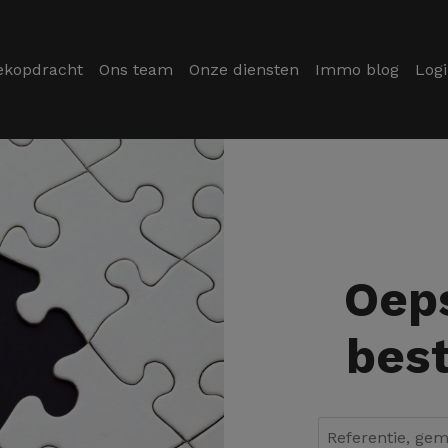
ekopdracht
Ons team
Onze diensten
Immo blog
Log
Oeps
best