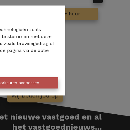
op
Te huur
technologieën zoals
 in te stemmen met deze
ns zoals browsegedrag of
de pagina via de optie
orkeuren aanpassen
Wij bellen jou op
het nieuwe vastgoed en al
het vastgoednieuws...