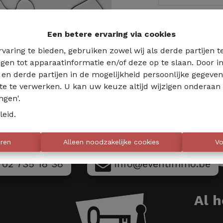
Te ko
Een betere ervaring via cookies
varing te bieden, gebruiken zowel wij als derde partijen 
jgen tot apparaatinformatie en/of deze op te slaan. Door
s en derde partijen in de mogelijkheid persoonlijke gegeve
te te verwerken. U kan uw keuze altijd wijzigen onderaan 
ngen'.
leid
.
eren
Alleen noodzakelijke cookies
Vo
02 735 18 38
info@eventimmo.be
Al 