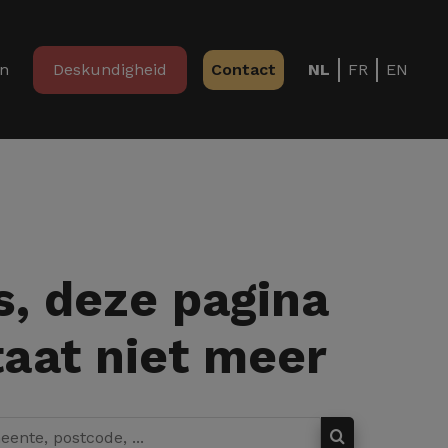
in
Deskundigheid
Contact
NL
FR
EN
, deze pagina
aat niet meer