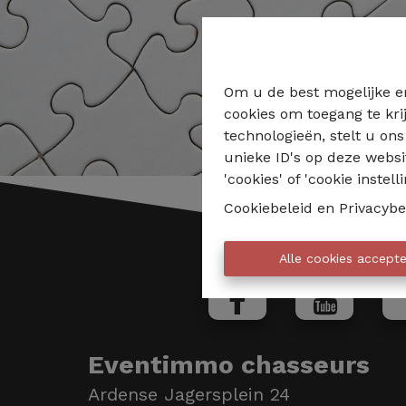
Om u de best mogelijke er
cookies om toegang te kri
technologieën, stelt u on
unieke ID's op deze websi
'cookies' of 'cookie instelli
Cookiebeleid
en
Privacybe
Alle cookies accept
Eventimmo chasseurs
Ardense Jagersplein 24