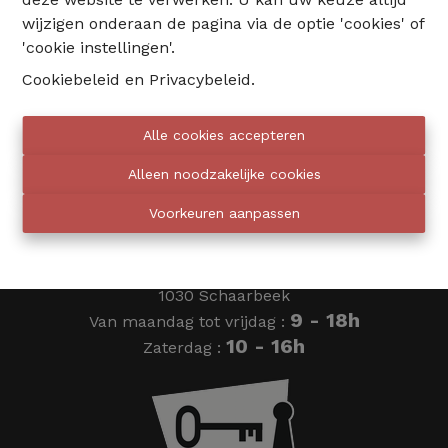
wijzigen onderaan de pagina via de optie 'cookies' of
02 735 18 38
'cookie instellingen'.
Cookiebeleid
en
Privacybeleid
.
info@eventimmo.be
Alle cookies accepteren
Wij bellen jou op
Alleen noodzakelijke cookies
Voorkeuren aanpassen
Eventimmo chasseurs
Ardense Jagersplein 24
1030 Schaarbeek
9 - 18h
Van maandag tot vrijdag :
10 - 16h
Zaterdag :