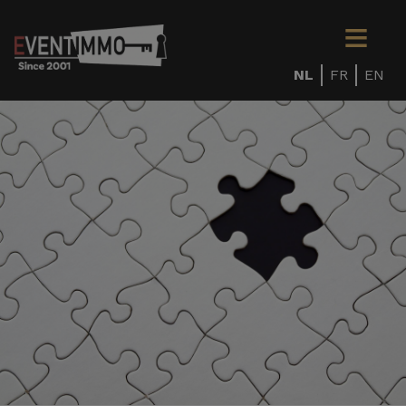
NL
FR
EN