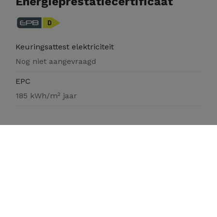
Energieprestatiecertificaat
Keuringsattest elektriciteit
Nog niet aangevraagd
EPC
185 kWh/m² jaar