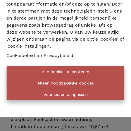
tot apparaatinformatie en/of deze op te slaan. Door
Info aanvragen
in te stemmen met deze technologieën, stelt u ons
en derde partijen in de mogelijkheid persoonlijke
gegevens zoals browsegedrag of unieke ID's op
2
1
75 m²
1
deze website te verwerken. U kan uw keuze altijd
wijzigen onderaan de pagina via de optie 'cookies' of
'cookie instellingen'.
Gelegen op de 7e verdieping van'een goed
Cookiebeleid
en
Privacybeleid
.
onderhouden gebouw met lift, op een
steenworp afstand van het Calvoet station,
zal dit aantrekkelijke 2-slaapkamer
Alle cookies accepteren
appartement van 75 m² je veroveren met zijn
Alleen noodzakelijke cookies
helderheid.
Voorkeuren aanpassen
Het bestaat uit'een hal van 2 m²','een lichte
woonkamer van 27 m² met parketvloer, een
ingerichte keuken van 7,70 m² (oven, afzuigkap,
kookplaat, koelkast en wasmachine),
die uitkomt op een lang terras van 10,87 m².