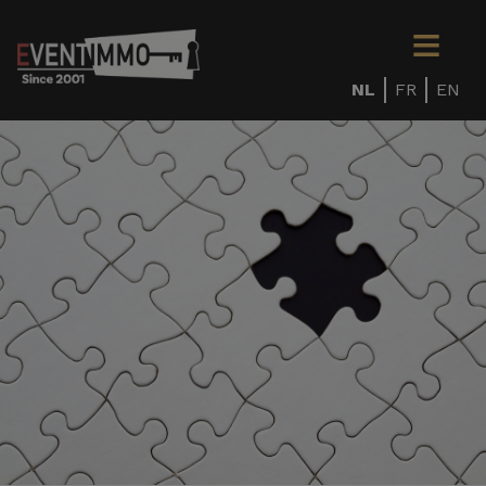
NL
FR
EN