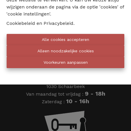
wijzigen onderaan de pagina via de optie 'cookies' of
02 735 18 38
'cookie instellingen'.
Cookiebeleid
en
Privacybeleid
.
info@eventimmo.be
Alle cookies accepteren
Wij bellen jou op
Alleen noodzakelijke cookies
Voorkeuren aanpassen
Eventimmo chasseurs
Ardense Jagersplein 24
1030 Schaarbeek
9 - 18h
Van maandag tot vrijdag :
10 - 16h
Zaterdag :