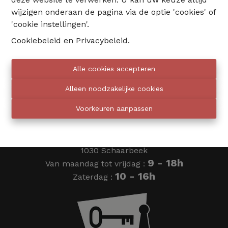
wijzigen onderaan de pagina via de optie 'cookies' of
02 735 18 38
'cookie instellingen'.
Cookiebeleid
en
Privacybeleid
.
info@eventimmo.be
Alle cookies accepteren
Wij bellen jou op
Alleen noodzakelijke cookies
Voorkeuren aanpassen
Eventimmo chasseurs
Ardense Jagersplein 24
1030 Schaarbeek
9 - 18h
Van maandag tot vrijdag :
10 - 16h
Zaterdag :