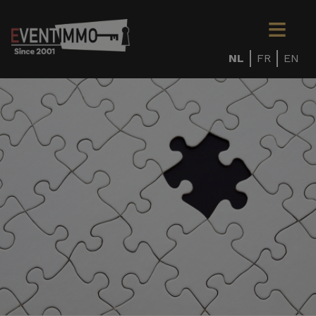
NL
FR
EN