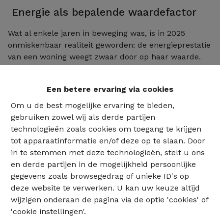
Energie als bepalende waardefactor
Wat al enkele jaren in beweging was, is in 2025
onmiskenbaar realiteit geworden: de energieprestatie
van een woning weegt zwaar door op haar waarde.
Energiezuinige woningen worden sneller verkocht en
behouden beter hun prijs, terwijl minder
Een betere ervaring via cookies
performante panden vaker aanleiding geven tot
onderhandelingen.
Om u de best mogelijke ervaring te bieden,
gebruiken zowel wij als derde partijen
Ook de regelgeving rond huurindexatie en
technologieën zoals cookies om toegang te krijgen
renovatiedoelstellingen versterkt deze trend. In
tot apparaatinformatie en/of deze op te slaan. Door
Brussel is energieprestatie geen bijkomend voordeel
in te stemmen met deze technologieën, stelt u ons
meer, maar een fundamenteel criterium.
en derde partijen in de mogelijkheid persoonlijke
Energetische renovatie is daarmee zowel een
gegevens zoals browsegedrag of unieke ID's op
waardevermeerdering als een noodzakelijke
deze website te verwerken. U kan uw keuze altijd
toekomstinvestering.
wijzigen onderaan de pagina via de optie 'cookies' of
'cookie instellingen'.