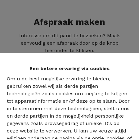
Afspraak maken
Interesse om dit pand te bezoeken? Maak
eenvoudig een afspraak door op de knop
hieronder te klikken.
Een betere ervaring via cookies
Om u de best mogelijke ervaring te bieden,
gebruiken zowel wij als derde partijen
technologieën zoals cookies om toegang te krijgen
tot apparaatinformatie en/of deze op te slaan. Door
in te stemmen met deze technologieën, stelt u ons
en derde partijen in de mogelijkheid persoonlijke
gegevens zoals browsegedrag of unieke ID's op
deze website te verwerken. U kan uw keuze altijd
02 735 18 38
wijzigen onderaan de pagina via de optie 'cookies' of