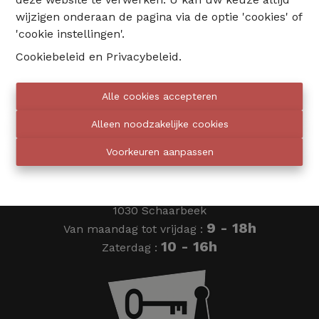
wijzigen onderaan de pagina via de optie 'cookies' of
02 735 18 38
'cookie instellingen'.
Cookiebeleid
en
Privacybeleid
.
info@eventimmo.be
Alle cookies accepteren
Wij bellen jou op
Alleen noodzakelijke cookies
Voorkeuren aanpassen
Eventimmo chasseurs
Ardense Jagersplein 24
1030 Schaarbeek
9 - 18h
Van maandag tot vrijdag :
10 - 16h
Zaterdag :