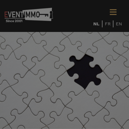
NL
FR
EN