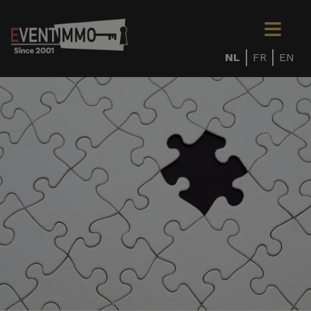
NL
FR
EN