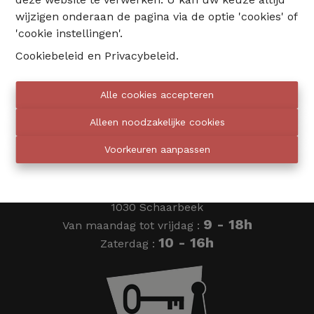
wijzigen onderaan de pagina via de optie 'cookies' of
02 735 18 38
'cookie instellingen'.
Cookiebeleid
en
Privacybeleid
.
info@eventimmo.be
Alle cookies accepteren
Wij bellen jou op
Alleen noodzakelijke cookies
Voorkeuren aanpassen
Eventimmo chasseurs
Ardense Jagersplein 24
1030 Schaarbeek
9 - 18h
Van maandag tot vrijdag :
10 - 16h
Zaterdag :