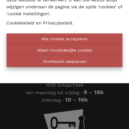
wijzigen onderaan de pagina via de optie 'cookies' of
02 735 18 38
'cookie instellingen'.
Cookiebeleid
en
Privacybeleid
.
info@eventimmo.be
Alle cookies accepteren
Wij bellen jou op
Alleen noodzakelijke cookies
Voorkeuren aanpassen
Eventimmo chasseurs
Ardense Jagersplein 24
1030 Schaarbeek
9 - 18h
Van maandag tot vrijdag :
10 - 16h
Zaterdag :