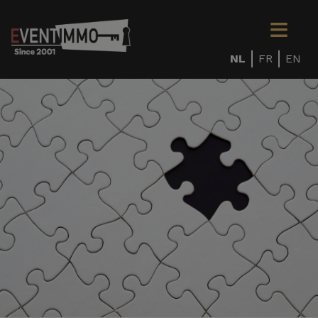
NL
FR
EN