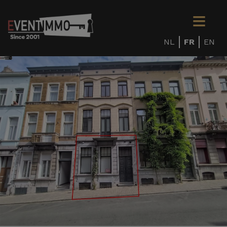
NL
FR
EN