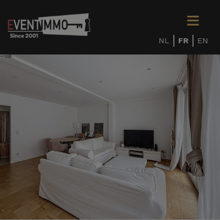
NL
FR
EN