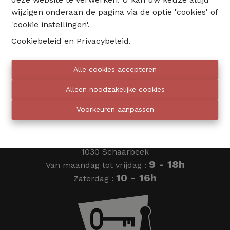
wijzigen onderaan de pagina via de optie 'cookies' of
02 735 18 38
'cookie instellingen'.
Cookiebeleid
en
Privacybeleid
.
info@eventimmo.be
Alle cookies accepteren
Wij bellen jou op
Alleen noodzakelijke cookies
Voorkeuren aanpassen
Eventimmo chasseurs
Ardense Jagersplein 24
1030 Schaarbeek
9 - 18h
Van maandag tot vrijdag :
10 - 16h
Zaterdag :