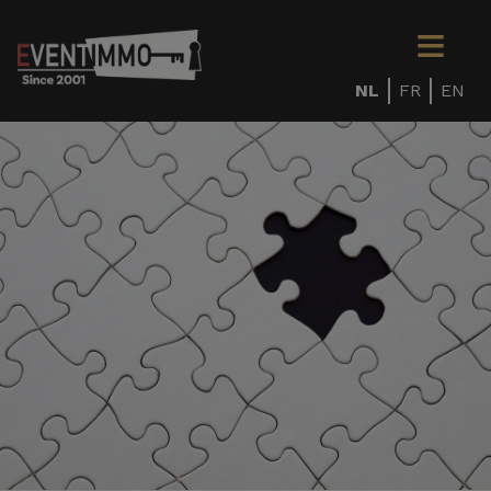
NL
FR
EN