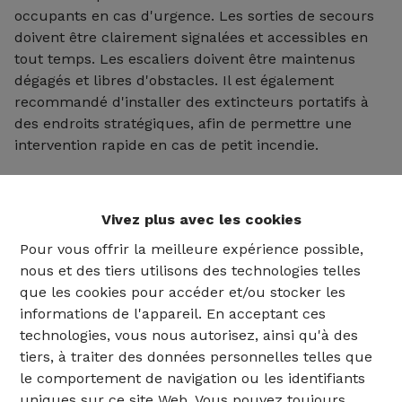
occupants en cas d'urgence. Les sorties de secours
doivent être clairement signalées et accessibles en
tout temps. Les escaliers doivent être maintenus
dégagés et libres d'obstacles. Il est également
recommandé d'installer des extincteurs portatifs à
des endroits stratégiques, afin de permettre une
intervention rapide en cas de petit incendie.
La protection passive contre l'incendie est également
Vivez plus avec les cookies
essentielle. Cela comprend des mesures telles que
Pour vous offrir la meilleure expérience possible,
l'utilisation de matériaux résistants au feu pour les
nous et des tiers utilisons des technologies telles
revêtements muraux et les plafonds, ainsi que
que les cookies pour accéder et/ou stocker les
l'installation de portes coupe-feu et de systèmes de
informations de l'appareil. En acceptant ces
compartimentage pour limiter la propagation des
technologies, vous nous autorisez, ainsi qu'à des
flammes et de la fumée.
tiers, à traiter des données personnelles telles que
le comportement de navigation ou les identifiants
uniques sur ce site Web. Vous pouvez toujours