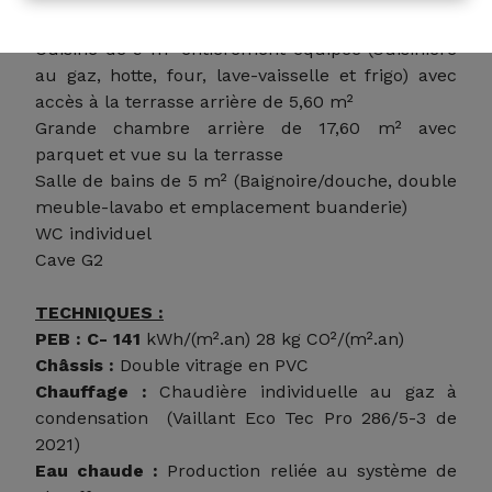
cheminée décorative
Cuisine de 9 m² entièrement équipée (Cuisinière
au gaz, hotte, four, lave-vaisselle et frigo) avec
accès à la terrasse arrière de 5,60 m²
Grande chambre arrière de 17,60 m² avec
parquet et vue su la terrasse
Salle de bains de 5 m² (Baignoire/douche, double
meuble-lavabo et emplacement buanderie)
WC individuel
Cave G2
TECHNIQUES :
PEB : C- 141
kWh/(m².an) 28 kg CO²/(m².an)
Châssis :
Double vitrage en PVC
Chauffage :
Chaudière individuelle au gaz à
condensation (Vaillant Eco Tec Pro 286/5-3 de
2021)
Eau chaude :
Production reliée au système de