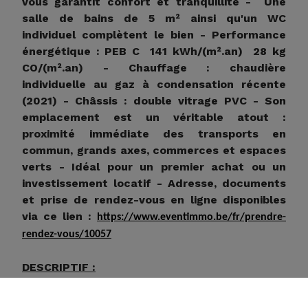
vous garantit confort et tranquillité - Une
salle de bains de 5 m² ainsi qu'un WC
individuel complètent le bien - Performance
énergétique : PEB C 141 kWh/(m².an) 28 kg
CO/(m².an) - Chauffage : chaudière
individuelle au gaz à condensation récente
(2021) - Châssis : double vitrage PVC - Son
emplacement est un véritable atout :
proximité immédiate des transports en
commun, grands axes, commerces et espaces
verts - Idéal pour un premier achat ou un
investissement locatif - Adresse, documents
et prise de rendez-vous en ligne disponibles
via ce lien :
https://www.eventimmo.be/fr/prendre-
rendez-vous/10057
DESCRIPTIF :
Type de bien /affectation :
Logement /
Appartement 1 chambre