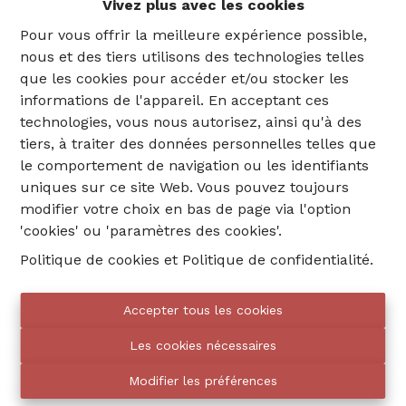
Vivez plus avec les cookies
Données cadastrales :
1ère Division Section D
Numéro 1 E 5
Pour vous offrir la meilleure expérience possible,
Année de construction :
1964
nous et des tiers utilisons des technologies telles
Étage :
2ème étage sur 3 étages
que les cookies pour accéder et/ou stocker les
Superficie :
80m² (Selon PEB)
informations de l'appareil. En acceptant ces
État du bien :
Excellent état général
technologies, vous nous autorisez, ainsi qu'à des
Disponibilité :
L'appartement est actuellement
tiers, à traiter des données personnelles telles que
loué mais les locataires comptent partir d'ici la
le comportement de navigation ou les identifiants
fin de l'année - Loyer actuel : 1164 euros/mois
uniques sur ce site Web. Vous pouvez toujours
Revenu cadastral net :
953 euros/an
modifier votre choix en bas de page via l'option
Précompte immobilier :
Non communiqué
'cookies' ou 'paramètres des cookies'.
Charges :
+/- 155 euros/mois (Entretien et
Politique de cookies
et
Politique de confidentialité
.
électricité des communs, frais de gestion,
assurance et fonds de réserve) - Compteur s
Accepter tous les cookies
eau, gaz et électricité individuels
Les cookies nécessaires
IMPLANTATION :
Hall d'entrée de 6 m² avec parquet
Modifier les préférences
Lumineux séjour avant de 34 m² avec parquet et