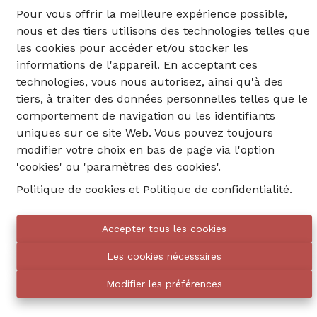
Pour vous offrir la meilleure expérience possible,
4
3
1
nous et des tiers utilisons des technologies telles que
les cookies pour accéder et/ou stocker les
€ 645.000
Ref
:
10945
informations de l'appareil. En acceptant ces
technologies, vous nous autorisez, ainsi qu'à des
tiers, à traiter des données personnelles telles que le
comportement de navigation ou les identifiants
uniques sur ce site Web. Vous pouvez toujours
modifier votre choix en bas de page via l'option
'cookies' ou 'paramètres des cookies'.
Politique de cookies
et
Politique de confidentialité
.
Accepter tous les cookies
02 735 18 38
Les cookies nécessaires
info@eventimmo.be
Modifier les préférences