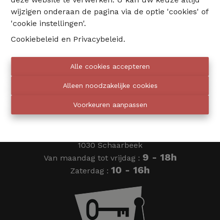
wijzigen onderaan de pagina via de optie 'cookies' of
02 735 18 38
'cookie instellingen'.
Cookiebeleid
en
Privacybeleid
.
info@eventimmo.be
Alle cookies accepteren
Wij bellen jou op
Alleen noodzakelijke cookies
Voorkeuren aanpassen
Eventimmo chasseurs
Ardense Jagersplein 24
1030 Schaarbeek
9 - 18h
Van maandag tot vrijdag :
10 - 16h
Zaterdag :