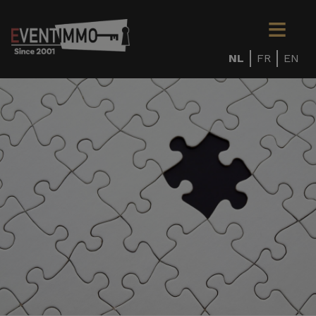
NL
FR
EN