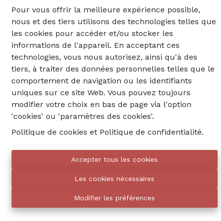
Pour vous offrir la meilleure expérience possible,
4
2
1
nous et des tiers utilisons des technologies telles que
les cookies pour accéder et/ou stocker les
€ 425.000
Ref
:
10735
informations de l'appareil. En acceptant ces
technologies, vous nous autorisez, ainsi qu'à des
tiers, à traiter des données personnelles telles que le
comportement de navigation ou les identifiants
uniques sur ce site Web. Vous pouvez toujours
modifier votre choix en bas de page via l'option
'cookies' ou 'paramètres des cookies'.
Politique de cookies
et
Politique de confidentialité
.
Accepter tous les cookies
02 735 18 38
Les cookies nécessaires
info@eventimmo.be
Modifier les préférences