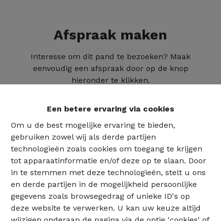
Afspraak maken
Interesse om dit pand te bezoeken? Maak
eenvoudig een afspraak door op de knop
hieronder te klikken.
Een betere ervaring via cookies
Om u de best mogelijke ervaring te bieden,
gebruiken zowel wij als derde partijen
technologieën zoals cookies om toegang te krijgen
tot apparaatinformatie en/of deze op te slaan. Door
in te stemmen met deze technologieën, stelt u ons
en derde partijen in de mogelijkheid persoonlijke
gegevens zoals browsegedrag of unieke ID's op
deze website te verwerken. U kan uw keuze altijd
02 735 18 38
wijzigen onderaan de pagina via de optie 'cookies' of