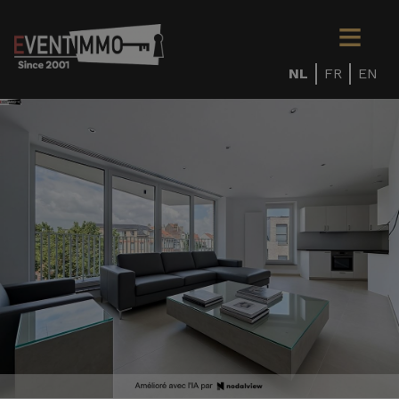
NL
FR
EN