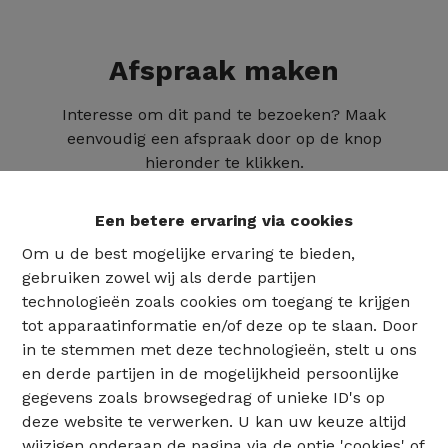
Afspraak maken
Interesse om dit pand te bezoeken? Maak
eenvoudig een afspraak door op de knop
hieronder te klikken.
Een betere ervaring via cookies
Om u de best mogelijke ervaring te bieden,
gebruiken zowel wij als derde partijen
technologieën zoals cookies om toegang te krijgen
tot apparaatinformatie en/of deze op te slaan. Door
in te stemmen met deze technologieën, stelt u ons
en derde partijen in de mogelijkheid persoonlijke
gegevens zoals browsegedrag of unieke ID's op
deze website te verwerken. U kan uw keuze altijd
02 735 18 38
wijzigen onderaan de pagina via de optie 'cookies' of