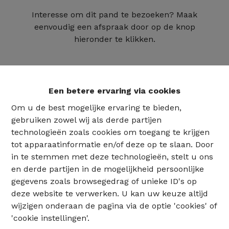
Interesse om dit pand te bezoeken? Maak
eenvoudig een afspraak door op de knop
hieronder te klikken.
Een betere ervaring via cookies
Om u de best mogelijke ervaring te bieden,
gebruiken zowel wij als derde partijen
technologieën zoals cookies om toegang te krijgen
tot apparaatinformatie en/of deze op te slaan. Door
in te stemmen met deze technologieën, stelt u ons
en derde partijen in de mogelijkheid persoonlijke
02 735 18 38
gegevens zoals browsegedrag of unieke ID's op
deze website te verwerken. U kan uw keuze altijd
wijzigen onderaan de pagina via de optie 'cookies' of
info@eventimmo.be
'cookie instellingen'.