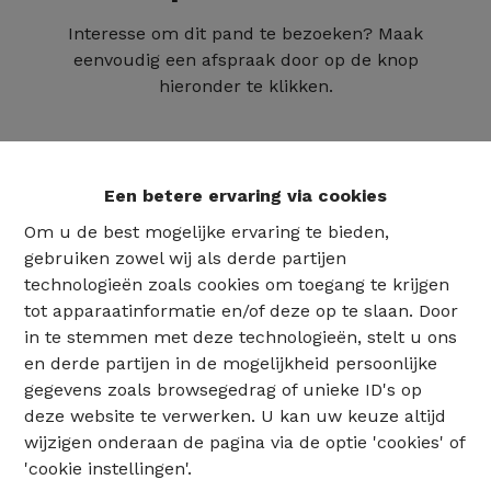
Interesse om dit pand te bezoeken? Maak
eenvoudig een afspraak door op de knop
hieronder te klikken.
Een betere ervaring via cookies
Om u de best mogelijke ervaring te bieden,
gebruiken zowel wij als derde partijen
technologieën zoals cookies om toegang te krijgen
tot apparaatinformatie en/of deze op te slaan. Door
in te stemmen met deze technologieën, stelt u ons
en derde partijen in de mogelijkheid persoonlijke
02 735 18 38
gegevens zoals browsegedrag of unieke ID's op
deze website te verwerken. U kan uw keuze altijd
wijzigen onderaan de pagina via de optie 'cookies' of
info@eventimmo.be
'cookie instellingen'.