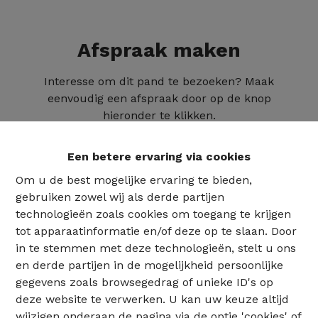
Afspraak maken
Interesse om dit pand te bezoeken? Maak
eenvoudig een afspraak door op de knop
hieronder te klikken.
Een betere ervaring via cookies
Om u de best mogelijke ervaring te bieden,
gebruiken zowel wij als derde partijen
technologieën zoals cookies om toegang te krijgen
tot apparaatinformatie en/of deze op te slaan. Door
in te stemmen met deze technologieën, stelt u ons
en derde partijen in de mogelijkheid persoonlijke
gegevens zoals browsegedrag of unieke ID's op
deze website te verwerken. U kan uw keuze altijd
02 735 18 38
wijzigen onderaan de pagina via de optie 'cookies' of