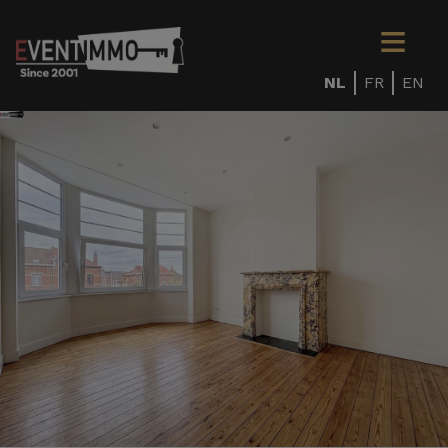
NL
FR
EN