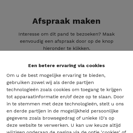
Afspraak maken
Interesse om dit pand te bezoeken? Maak
eenvoudig een afspraak door op de knop
hieronder te klikken.
Een betere ervaring via cookies
Om u de best mogelijke ervaring te bieden,
gebruiken zowel wij als derde partijen
technologieën zoals cookies om toegang te krijgen
tot apparaatinformatie en/of deze op te slaan. Door
in te stemmen met deze technologieën, stelt u ons
en derde partijen in de mogelijkheid persoonlijke
gegevens zoals browsegedrag of unieke ID's op
deze website te verwerken. U kan uw keuze altijd
02 735 18 38
wijzigen onderaan de pagina via de optie 'cookies' of