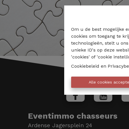
Om u de best mogelijke er
cookies om toegang te kri
technologieën, stelt u on
unieke ID's op deze websi
'cookies' of 'cookie instelli
Cookiebeleid
en
Privacybe
Alle cookies accept
Eventimmo chasseurs
Ardense Jagersplein 24