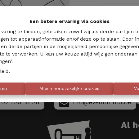
Te ko
Een betere ervaring via cookies
varing te bieden, gebruiken zowel wij als derde partijen 
jgen tot apparaatinformatie en/of deze op te slaan. Door
s en derde partijen in de mogelijkheid persoonlijke gegeve
te te verwerken. U kan uw keuze altijd wijzigen onderaan 
ngen'.
leid
.
eren
Alleen noodzakelijke cookies
Vo
02 735 18 38
info@eventimmo.be
Al 