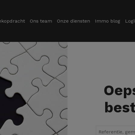
ekopdracht
Ons team
Onze diensten
Immo blog
Log
Oeps
best