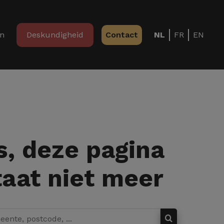
in
Deskundigheid
Contact
NL
FR
EN
, deze pagina
aat niet meer