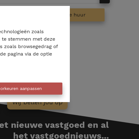
op
Te huur
technologieën zoals
 in te stemmen met deze
ns zoals browsegedrag of
de pagina via de optie
orkeuren aanpassen
Wij bellen jou op
het nieuwe vastgoed en al
het vastgoednieuws...