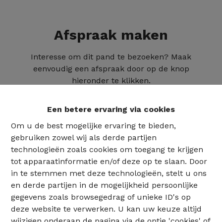
Afspraak maken
Interesse om dit pand te bezoeken? Maak
eenvoudig een afspraak door op de knop
hieronder te klikken.
Een betere ervaring via cookies
Om u de best mogelijke ervaring te bieden,
gebruiken zowel wij als derde partijen
technologieën zoals cookies om toegang te krijgen
tot apparaatinformatie en/of deze op te slaan. Door
in te stemmen met deze technologieën, stelt u ons
en derde partijen in de mogelijkheid persoonlijke
gegevens zoals browsegedrag of unieke ID's op
deze website te verwerken. U kan uw keuze altijd
02 735 18 38
wijzigen onderaan de pagina via de optie 'cookies' of