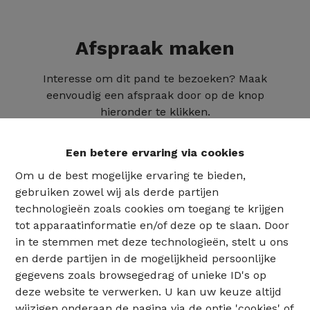
Afspraak maken
Interesse om dit pand te bezoeken? Maak
eenvoudig een afspraak door op de knop
hieronder te klikken.
Een betere ervaring via cookies
Om u de best mogelijke ervaring te bieden,
gebruiken zowel wij als derde partijen
technologieën zoals cookies om toegang te krijgen
tot apparaatinformatie en/of deze op te slaan. Door
in te stemmen met deze technologieën, stelt u ons
en derde partijen in de mogelijkheid persoonlijke
gegevens zoals browsegedrag of unieke ID's op
deze website te verwerken. U kan uw keuze altijd
02 735 18 38
wijzigen onderaan de pagina via de optie 'cookies' of