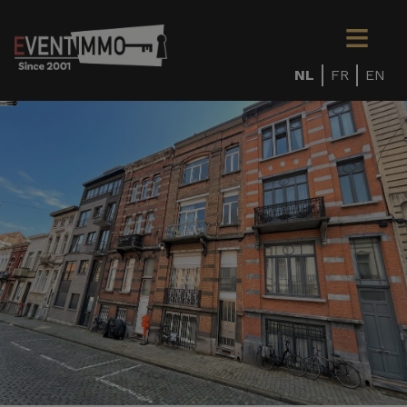
NL
FR
EN