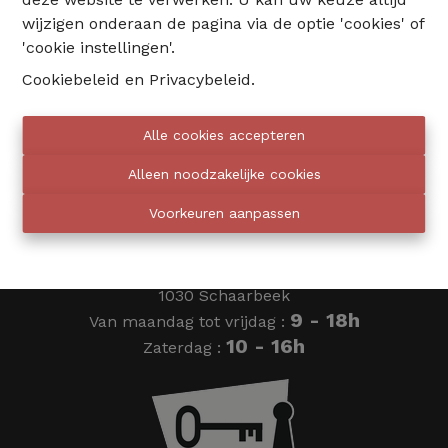
wijzigen onderaan de pagina via de optie 'cookies' of
02 735 18 38
'cookie instellingen'.
Cookiebeleid
en
Privacybeleid
.
info@eventimmo.be
Alle cookies accepteren
Wij bellen jou op
Alleen noodzakelijke cookies
Voorkeuren aanpassen
Eventimmo chasseurs
Ardense Jagersplein 24
1030 Schaarbeek
9 - 18h
Van maandag tot vrijdag :
10 - 16h
Zaterdag :