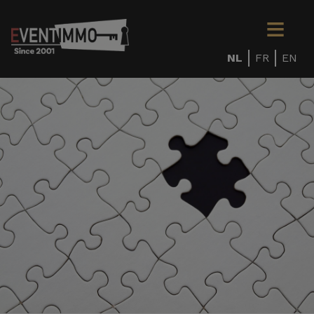
NL
FR
EN