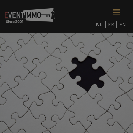
NL
FR
EN