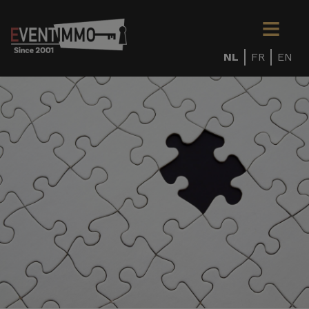
NL
FR
EN