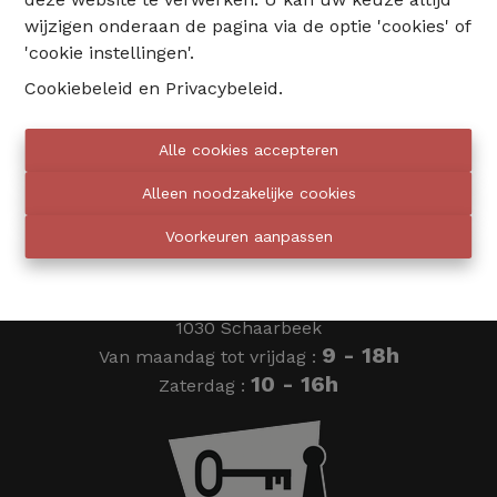
wijzigen onderaan de pagina via de optie 'cookies' of
02 735 18 38
'cookie instellingen'.
Cookiebeleid
en
Privacybeleid
.
info@eventimmo.be
Alle cookies accepteren
Wij bellen jou op
Alleen noodzakelijke cookies
Voorkeuren aanpassen
Eventimmo chasseurs
Ardense Jagersplein 24
1030 Schaarbeek
9 - 18h
Van maandag tot vrijdag :
10 - 16h
Zaterdag :