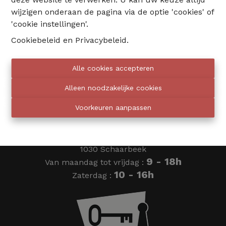
wijzigen onderaan de pagina via de optie 'cookies' of
02 735 18 38
'cookie instellingen'.
Cookiebeleid
en
Privacybeleid
.
info@eventimmo.be
Alle cookies accepteren
Wij bellen jou op
Alleen noodzakelijke cookies
Voorkeuren aanpassen
Eventimmo chasseurs
Ardense Jagersplein 24
1030 Schaarbeek
9 - 18h
Van maandag tot vrijdag :
10 - 16h
Zaterdag :