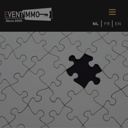
NL
FR
EN