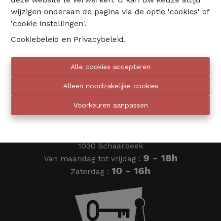
wijzigen onderaan de pagina via de optie 'cookies' of
02 735 18 38
'cookie instellingen'.
Cookiebeleid
en
Privacybeleid
.
info@eventimmo.be
Alle cookies accepteren
Wij bellen jou op
Alleen noodzakelijke cookies
Voorkeuren aanpassen
Eventimmo chasseurs
Ardense Jagersplein 24
1030 Schaarbeek
9 - 18h
Van maandag tot vrijdag :
10 - 16h
Zaterdag :