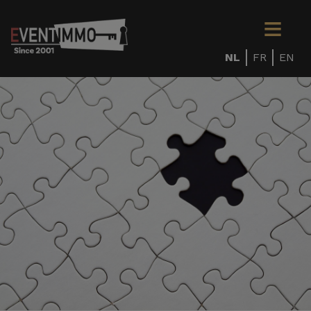
NL
FR
EN